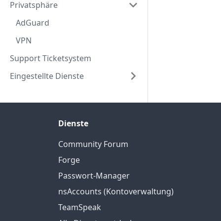
Privatsphäre
AdGuard
VPN
Support Ticketsystem
Eingestellte Dienste
Dienste
Community Forum
Forge
Passwort-Manager
nsAccounts (Kontoverwaltung)
TeamSpeak